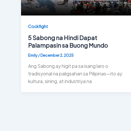
Cockfight
5 Sabong na Hindi Dapat
Palampasin sa Buong Mundo
Emily
/
December 2, 2025
Ang Sabong ay higit pa sa isang laro o
tradisyonal na paligsahan sa Pilipinas—ito ay
kultura, sining, at industriya na