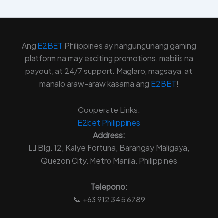
Ang
E2BET
Philippines ay nangungunang gaming
platform na may exciting promotions, mabilis na
payout, at 24/7 support. Maglaro, magsaya, at
manalo araw-araw kasama ang
E2BET
!
Cooperate Links:
E2bet
Philippines
Address:
🏢 Blg. 12, Kalye Fortuna, Barangay Maligaya,
Quezon City, Metro Manila, Philippines
Telepono:
📞 +63 912 345 6789