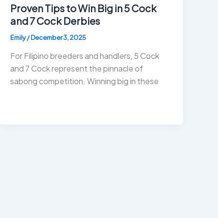
Proven Tips to Win Big in 5 Cock
and 7 Cock Derbies
Emily
/
December 3, 2025
For Filipino breeders and handlers, 5 Cock
and 7 Cock represent the pinnacle of
sabong competition. Winning big in these