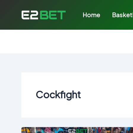
Skip
to
Home
Basket
content
Cockfight