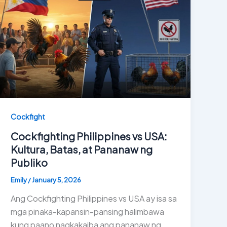
Cockfight
Cockfighting Philippines vs USA:
Kultura, Batas, at Pananaw ng
Publiko
Emily
/
January 5, 2026
Ang Cockfighting Philippines vs USA ay isa sa
mga pinaka-kapansin-pansing halimbawa
kung paano nagkakaiba ang pananaw ng