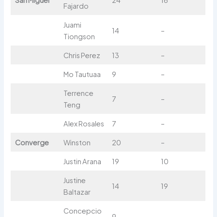
Fajardo
Juami
14
–
Tiongson
Chris Perez
13
–
Mo Tautuaa
9
–
Terrence
7
–
Teng
Alex Rosales
7
–
Converge
Winston
20
–
Justin Arana
19
10
Justine
14
19
Baltazar
Concepcio
9
–