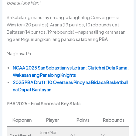
bola si June Mar.”
Sa kabila ng mahusay na pagtatanghal ng Converge—si
Winston (20 puntos), Arana (19 puntos, 10 rebounds), at
Baltazar (14 puntos, 19 rebounds)—napanatili ng karanasan
ng San Miguel ang kanilang panalo sa laban ng
PBA
.
Magbasa Pa:-
NCAA 2025 San Sebastian vs Letran: Clutch ni Dela Rama,
Wakasan ang Panalo ng Knights
2025 PBA Draft: 10 Overseas Pinoy na Bida sa Basketball
na Dapat Bantayan
PBA 2025 – Final Scores at Key Stats
Koponan
Player
Points
Rebounds
June Mar
San Miguel
24
16