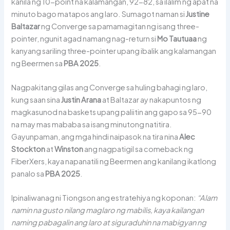
kanila ng 10-point na kalamangan, 92-82, sa ilalim ng apat na
minuto bago matapos ang laro. Sumagot naman si
Justine
Baltazar
ng Converge sa pamamagitan ng isang three-
pointer, ngunit agad namang nag-return si
Mo Tautuaa
ng
kanyang sariling three-pointer upang ibalik ang kalamangan
ng Beermen sa
PBA 2025
.
Nagpakitang gilas ang Converge sa huling bahagi ng laro,
kung saan sina
Justin Arana
at Baltazar ay nakapuntos ng
magkasunod na baskets upang paliitin ang gapo sa 95-90
na may mas mababa sa isang minutong natitira.
Gayunpaman, ang mga hindi naipasok na tira nina
Alec
Stockton
at
Winston
ang nagpatigil sa comeback ng
FiberXers, kaya napanatili ng Beermen ang kanilang ikatlong
panalo sa
PBA 2025
.
Ipinaliwanag ni Tiongson ang estratehiya ng koponan:
“Alam
namin na gusto nilang maglaro ng mabilis, kaya kailangan
naming pabagalin ang laro at siguraduhin na mabigyan ng