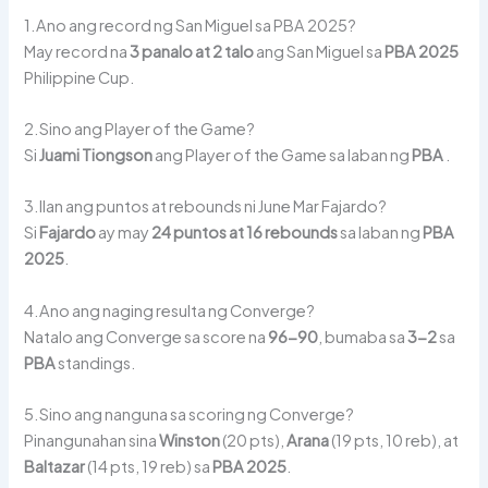
1.Ano ang record ng San Miguel sa PBA 2025?
May record na
3 panalo at 2 talo
ang San Miguel sa
PBA 2025
Philippine Cup.
2.Sino ang Player of the Game?
Si
Juami Tiongson
ang Player of the Game sa laban ng
PBA
.
3.Ilan ang puntos at rebounds ni June Mar Fajardo?
Si
Fajardo
ay may
24 puntos at 16 rebounds
sa laban ng
PBA
2025
.
4.Ano ang naging resulta ng Converge?
Natalo ang Converge sa score na
96-90
, bumaba sa
3-2
sa
PBA
standings.
5.Sino ang nanguna sa scoring ng Converge?
Pinangunahan sina
Winston
(20 pts),
Arana
(19 pts, 10 reb), at
Baltazar
(14 pts, 19 reb) sa
PBA 2025
.