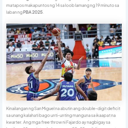
matapos makapuntos ng 14 sa loob lamang ng 19 minuto sa
laban ng
PBA 2025
.
Kinailangan ng San Miguel na abutin ang double-digit deficit
sa unang kalahati bago unti-unting manguna sa ikaapat na
kwarter. Ang mga free throw ni Fajardo ay nagbigay sa