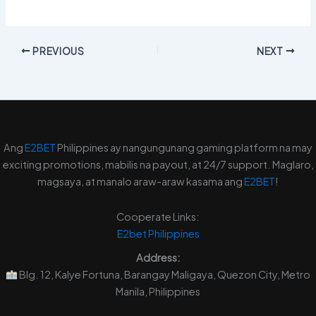
PREVIOUS
NEXT
Ang
E2BET
Philippines ay nangungunang gaming platform na may
exciting promotions, mabilis na payout, at 24/7 support. Maglaro,
magsaya, at manalo araw-araw kasama ang
E2BET
!
Cooperate Links:
E2bet
Philippines
Address:
Blg. 12, Kalye Fortuna, Barangay Maligaya, Quezon City, Metro
Manila, Philippines