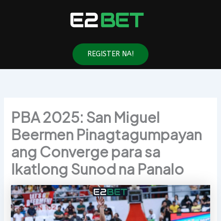
Skip
to
content
REGISTER NA!
PBA 2025: San Miguel
Beermen Pinagtagumpayan
ang Converge para sa
Ikatlong Sunod na Panalo