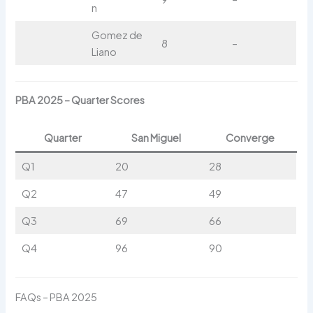
n
Gomez de
8
–
Liano
PBA 2025 – Quarter Scores
Quarter
San Miguel
Converge
Q1
20
28
Q2
47
49
Q3
69
66
Q4
96
90
FAQs – PBA 2025