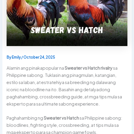
By
Emily
/
October 24, 2025
Alamin ang pinakapopular na
Sweater vs Hatch rivalry
sa
Philippine sabong. Tuklasin ang pinagmulan, katangian,
estilo sa laban, at estratehiya sa breeding ng dalawang
iconic na bloodline na ito. Basahin ang detalyadong
paghahambing, crossbreeding guide, at mga tips mula sa
eksperto para sa ultimate sabong experience.
Paghahambing ng
Sweater vs Hatch
sa Philippine sabong:
bloodlines, fighting style, crossbreeding, at tips mula sa
mga eksperto para sa champion gamefowls.