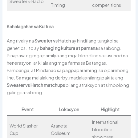
Sweater × Radio
Timing
competitions
Kahalagahan sa Kultura
Ang rivalry na
Sweater vs Hatch
ay hindi lang tungkol sa
genetics. Ito ay
bahagi ng kultura at pamana
sa sabong.
Pinapasa ng mga pamilya ang mga bloodline sa susunod na
henerasyon, at kilala ang mga farms sa Batangas,
Pampanga, at Mindanao sa pagpaparami ng isa o parehong
line. Sa mga malalaking derby, madalas nilang ipakita ang
Sweater vs Hatch matchups
bilang atraksyon at simbolo ng
galing sa sabong.
Event
Lokasyon
Highlight
International
World Slasher
Araneta
bloodline
Cup
Coliseum
showcase