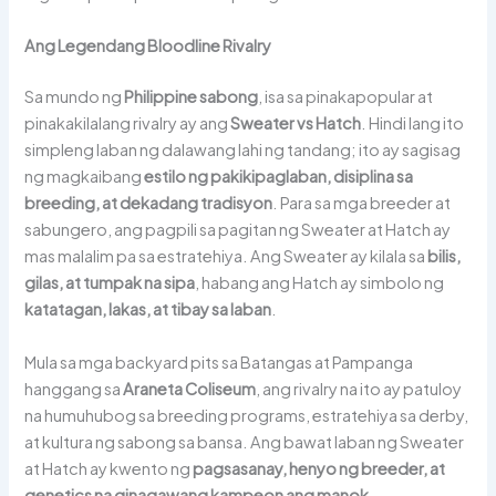
Ang Legendang Bloodline Rivalry
Sa mundo ng
Philippine sabong
, isa sa pinakapopular at
pinakakilalang rivalry ay ang
Sweater vs Hatch
. Hindi lang ito
simpleng laban ng dalawang lahi ng tandang; ito ay sagisag
ng magkaibang
estilo ng pakikipaglaban, disiplina sa
breeding, at dekadang tradisyon
. Para sa mga breeder at
sabungero, ang pagpili sa pagitan ng Sweater at Hatch ay
mas malalim pa sa estratehiya. Ang Sweater ay kilala sa
bilis,
gilas, at tumpak na sipa
, habang ang Hatch ay simbolo ng
katatagan, lakas, at tibay sa laban
.
Mula sa mga backyard pits sa Batangas at Pampanga
hanggang sa
Araneta Coliseum
, ang rivalry na ito ay patuloy
na humuhubog sa breeding programs, estratehiya sa derby,
at kultura ng sabong sa bansa. Ang bawat laban ng Sweater
at Hatch ay kwento ng
pagsasanay, henyo ng breeder, at
genetics na ginagawang kampeon ang manok
.