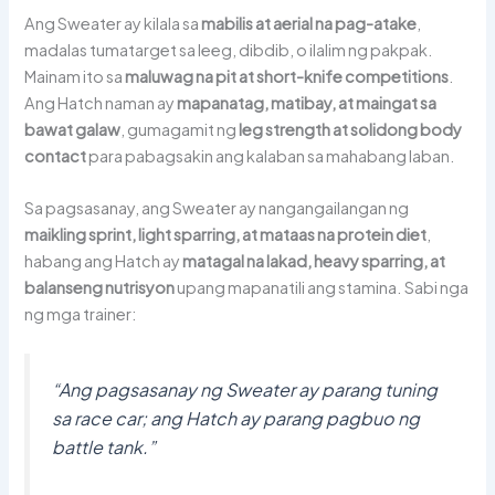
Ang Sweater ay kilala sa
mabilis at aerial na pag-atake
,
madalas tumatarget sa leeg, dibdib, o ilalim ng pakpak.
Mainam ito sa
maluwag na pit at short-knife competitions
.
Ang Hatch naman ay
mapanatag, matibay, at maingat sa
bawat galaw
, gumagamit ng
leg strength at solidong body
contact
para pabagsakin ang kalaban sa mahabang laban.
Sa pagsasanay, ang Sweater ay nangangailangan ng
maikling sprint, light sparring, at mataas na protein diet
,
habang ang Hatch ay
matagal na lakad, heavy sparring, at
balanseng nutrisyon
upang mapanatili ang stamina. Sabi nga
ng mga trainer:
“Ang pagsasanay ng Sweater ay parang tuning
sa race car; ang Hatch ay parang pagbuo ng
battle tank.”