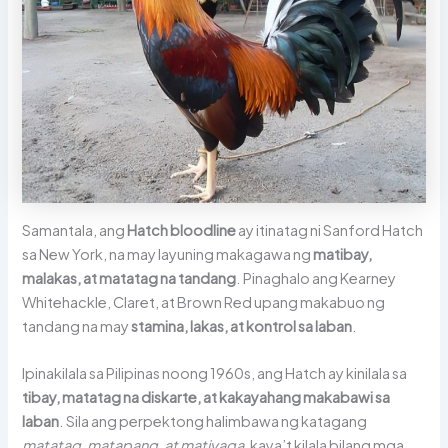
Samantala, ang
Hatch bloodline
ay itinatag ni Sanford Hatch
sa New York, na may layuning makagawa ng
matibay,
malakas, at matatag na tandang
. Pinaghalo ang Kearney
Whitehackle, Claret, at Brown Red upang makabuo ng
tandang na may
stamina, lakas, at kontrol sa laban
.
Ipinakilala sa Pilipinas noong 1960s, ang Hatch ay kinilala sa
tibay, matatag na diskarte, at kakayahang makabawi sa
laban
. Sila ang perpektong halimbawa ng katagang
matatag, matapang, at matiyaga
, kaya’t kilala bilang mga