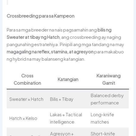
Crossbreeding para sa Kampeon
Para sa mga breeder na nais pagsamahin ang
bilis ng
Sweater at tibay ng Hatch
, ang crossbreeding ay naging
pangunahing estratehiya. Pinipili ang mga tandang na may
magagaling na reflex, stamina, at agresyon
para makabuo
ng hybrid na may balanseng katangian.
Cross
Karaniwang
Katangian
Combination
Gamit
Balanced derby
Sweater × Hatch
Bilis + Tibay
performance
Lakas + Tactical
Long-knife
Hatch × Kelso
intelligence
matches
Agresyon +
Short-knife