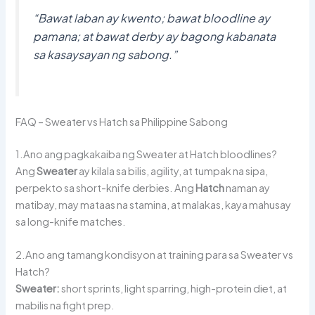
“Bawat laban ay kwento; bawat bloodline ay
pamana; at bawat derby ay bagong kabanata
sa kasaysayan ng sabong.”
FAQ – Sweater vs Hatch sa Philippine Sabong
1.Ano ang pagkakaiba ng Sweater at Hatch bloodlines?
Ang
Sweater
ay kilala sa bilis, agility, at tumpak na sipa,
perpekto sa short-knife derbies. Ang
Hatch
naman ay
matibay, may mataas na stamina, at malakas, kaya mahusay
sa long-knife matches.
2.Ano ang tamang kondisyon at training para sa Sweater vs
Hatch?
Sweater:
short sprints, light sparring, high-protein diet, at
mabilis na fight prep.