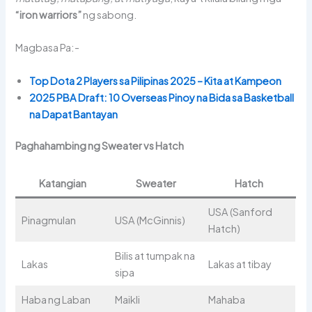
“iron warriors”
ng sabong.
Magbasa Pa:-
Top Dota 2 Players sa Pilipinas 2025 – Kita at Kampeon
2025 PBA Draft: 10 Overseas Pinoy na Bida sa Basketball
na Dapat Bantayan
Paghahambing ng Sweater vs Hatch
Katangian
Sweater
Hatch
USA (Sanford
Pinagmulan
USA (McGinnis)
Hatch)
Bilis at tumpak na
Lakas
Lakas at tibay
sipa
Haba ng Laban
Maikli
Mahaba