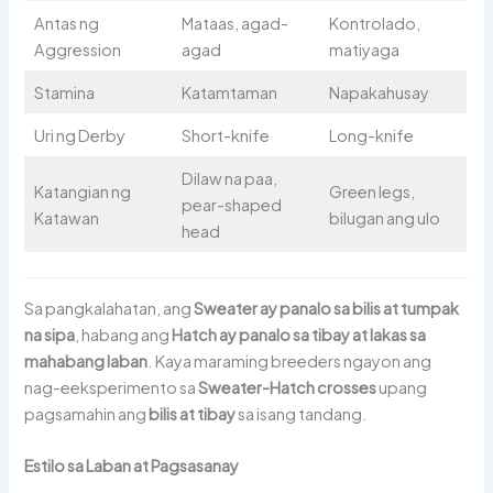
Antas ng
Mataas, agad-
Kontrolado,
Aggression
agad
matiyaga
Stamina
Katamtaman
Napakahusay
Uri ng Derby
Short-knife
Long-knife
Dilaw na paa,
Katangian ng
Green legs,
pear-shaped
Katawan
bilugan ang ulo
head
Sa pangkalahatan, ang
Sweater ay panalo sa bilis at tumpak
na sipa
, habang ang
Hatch ay panalo sa tibay at lakas sa
mahabang laban
. Kaya maraming breeders ngayon ang
nag-eeksperimento sa
Sweater-Hatch crosses
upang
pagsamahin ang
bilis at tibay
sa isang tandang.
Estilo sa Laban at Pagsasanay