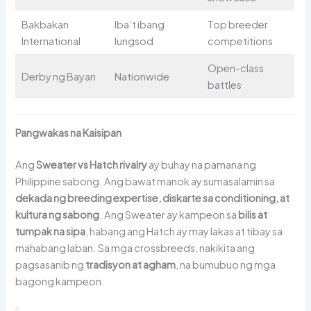
Bakbakan
Iba’t ibang
Top breeder
International
lungsod
competitions
Open-class
Derby ng Bayan
Nationwide
battles
Pangwakas na Kaisipan
Ang
Sweater vs Hatch rivalry
ay buhay na pamana ng
Philippine sabong. Ang bawat manok ay sumasalamin sa
dekada ng breeding expertise, diskarte sa conditioning, at
kultura ng sabong
. Ang Sweater ay kampeon sa
bilis at
tumpak na sipa
, habang ang Hatch ay may lakas at tibay sa
mahabang laban. Sa mga crossbreeds, nakikita ang
pagsasanib ng
tradisyon at agham
, na bumubuo ng mga
bagong kampeon.