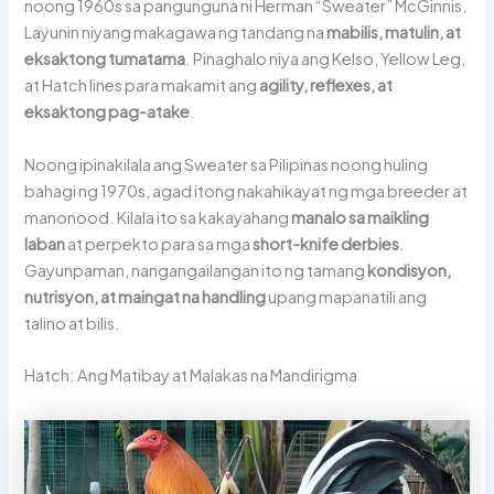
noong 1960s sa pangunguna ni Herman “Sweater” McGinnis.
Layunin niyang makagawa ng tandang na
mabilis, matulin, at
eksaktong tumatama
. Pinaghalo niya ang Kelso, Yellow Leg,
at Hatch lines para makamit ang
agility, reflexes, at
eksaktong pag-atake
.
Noong ipinakilala ang Sweater sa Pilipinas noong huling
bahagi ng 1970s, agad itong nakahikayat ng mga breeder at
manonood. Kilala ito sa kakayahang
manalo sa maikling
laban
at perpekto para sa mga
short-knife derbies
.
Gayunpaman, nangangailangan ito ng tamang
kondisyon,
nutrisyon, at maingat na handling
upang mapanatili ang
talino at bilis.
Hatch: Ang Matibay at Malakas na Mandirigma