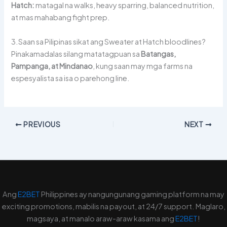
Hatch:
matagal na walks, heavy sparring, balanced nutrition,
at mas mahabang fight prep.
3.Saan sa Pilipinas sikat ang Sweater at Hatch bloodlines?
Pinakamadalas silang matatagpuan sa
Batangas,
Pampanga, at Mindanao
, kung saan may mga farms na
espesyalista sa isa o parehong line.
PREVIOUS
NEXT
Ang
E2BET
Philippines ay nangungunang gaming platform na may
exciting promotions, mabilis na payout, at 24/7 support. Maglaro,
magsaya, at manalo araw-araw kasama ang
E2BET
!