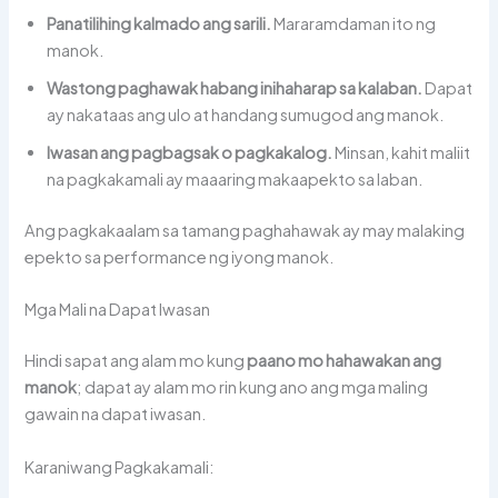
Panatilihing kalmado ang sarili.
Mararamdaman ito ng
manok.
Wastong paghawak habang inihaharap sa kalaban.
Dapat
ay nakataas ang ulo at handang sumugod ang manok.
Iwasan ang pagbagsak o pagkakalog.
Minsan, kahit maliit
na pagkakamali ay maaaring makaapekto sa laban.
Ang pagkakaalam sa tamang paghahawak ay may malaking
epekto sa performance ng iyong manok.
Mga Mali na Dapat Iwasan
Hindi sapat ang alam mo kung
paano mo hahawakan ang
manok
; dapat ay alam mo rin kung ano ang mga maling
gawain na dapat iwasan.
Karaniwang Pagkakamali: