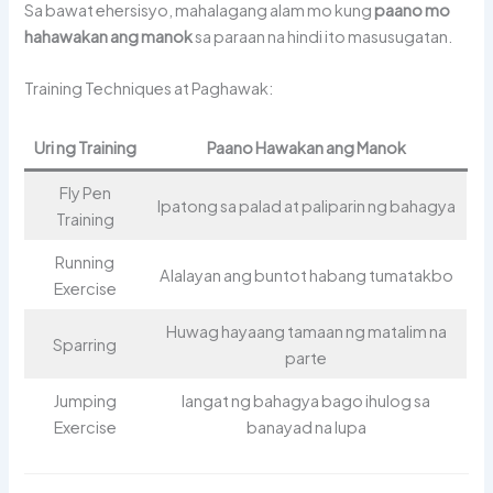
Sa bawat ehersisyo, mahalagang alam mo kung
paano mo
hahawakan ang manok
sa paraan na hindi ito masusugatan.
Training Techniques at Paghawak:
Uri ng Training
Paano Hawakan ang Manok
Fly Pen
Ipatong sa palad at paliparin ng bahagya
Training
Running
Alalayan ang buntot habang tumatakbo
Exercise
Huwag hayaang tamaan ng matalim na
Sparring
parte
Jumping
Iangat ng bahagya bago ihulog sa
Exercise
banayad na lupa