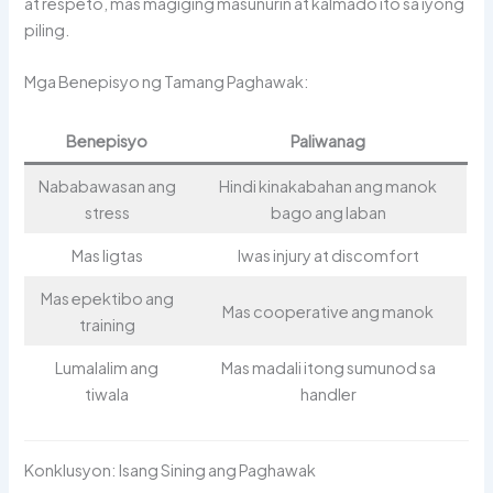
at respeto, mas magiging masunurin at kalmado ito sa iyong
piling.
Mga Benepisyo ng Tamang Paghawak:
Benepisyo
Paliwanag
Nababawasan ang
Hindi kinakabahan ang manok
stress
bago ang laban
Mas ligtas
Iwas injury at discomfort
Mas epektibo ang
Mas cooperative ang manok
training
Lumalalim ang
Mas madali itong sumunod sa
tiwala
handler
Konklusyon: Isang Sining ang Paghawak