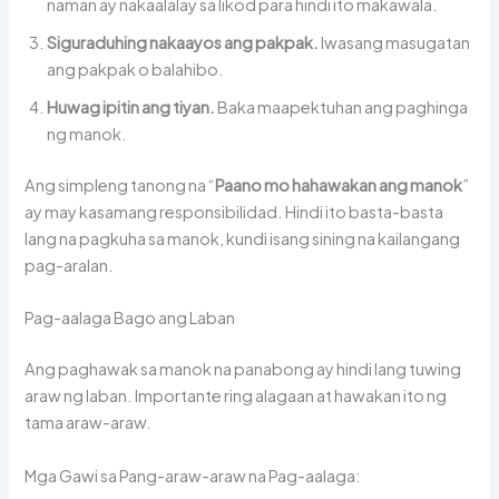
naman ay nakaalalay sa likod para hindi ito makawala.
Siguraduhing nakaayos ang pakpak.
Iwasang masugatan
ang pakpak o balahibo.
Huwag ipitin ang tiyan.
Baka maapektuhan ang paghinga
ng manok.
Ang simpleng tanong na “
Paano mo hahawakan ang manok
”
ay may kasamang responsibilidad. Hindi ito basta-basta
lang na pagkuha sa manok, kundi isang sining na kailangang
pag-aralan.
Pag-aalaga Bago ang Laban
Ang paghawak sa manok na panabong ay hindi lang tuwing
araw ng laban. Importante ring alagaan at hawakan ito ng
tama araw-araw.
Mga Gawi sa Pang-araw-araw na Pag-aalaga: