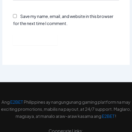
Save my name, email, and website in this browser
for the next time I comment.
Ang
E2BET
Philippines ay nangungunang gaming platform na may
exciting promotions, mabilis na payout, at 24/7 support. Maglaro,
magsaya, at manalo araw-araw kasama ang
E2BET
!
Cooperate Links: