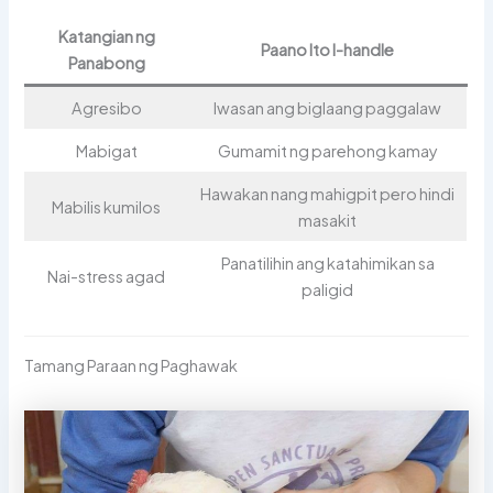
Katangian ng
Paano Ito I-handle
Panabong
Agresibo
Iwasan ang biglaang paggalaw
Mabigat
Gumamit ng parehong kamay
Hawakan nang mahigpit pero hindi
Mabilis kumilos
masakit
Panatilihin ang katahimikan sa
Nai-stress agad
paligid
Tamang Paraan ng Paghawak