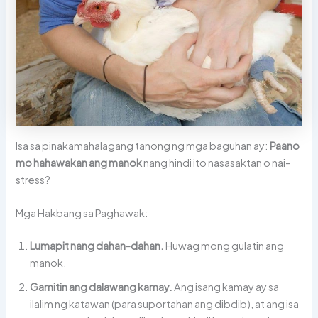
Isa sa pinakamahalagang tanong ng mga baguhan ay:
Paano
mo hahawakan ang manok
nang hindi ito nasasaktan o nai-
stress?
Mga Hakbang sa Paghawak:
Lumapit nang dahan-dahan.
Huwag mong gulatin ang
manok.
Gamitin ang dalawang kamay.
Ang isang kamay ay sa
ilalim ng katawan (para suportahan ang dibdib), at ang isa