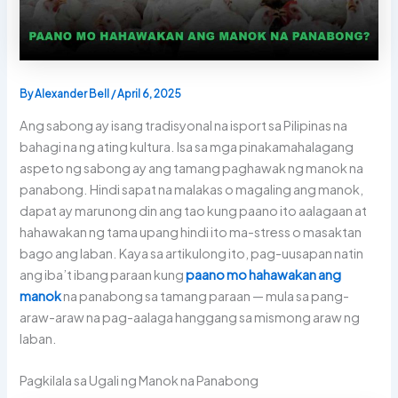
By
Alexander Bell
/
April 6, 2025
Ang sabong ay isang tradisyonal na isport sa Pilipinas na
bahagi na ng ating kultura. Isa sa mga pinakamahalagang
aspeto ng sabong ay ang tamang paghawak ng manok na
panabong. Hindi sapat na malakas o magaling ang manok,
dapat ay marunong din ang tao kung paano ito aalagaan at
hahawakan ng tama upang hindi ito ma-stress o masaktan
bago ang laban. Kaya sa artikulong ito, pag-uusapan natin
ang iba’t ibang paraan kung
paano mo hahawakan ang
manok
na panabong sa tamang paraan — mula sa pang-
araw-araw na pag-aalaga hanggang sa mismong araw ng
laban.
Pagkilala sa Ugali ng Manok na Panabong