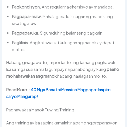
Pagkondisyon.
Ang regular na ehersisyo ay mahalaga.
Pagpapa-araw.
Mahalaga sa kalusugan ng manok ang
sikat ng araw.
Pagpapatuka.
Siguraduhing balanseng pagkain.
Paglilinis.
Ang katawan at kulungan ng manok ay dapat
malinis.
Habang ginagawa ito, importante ang tamang paghawak.
Isa sa mga susi sa matagumpay na panabong ay kung
paano
mo hahawakan ang manok
habang inaalagaan mo ito.
Read More:-
40 Mga Banat ni Messi na Magpapa-Inspire
sa’yo Mangarap!
Paghawak sa Manok Tuwing Training
Ang training ay isa sa pinakamainit na parte ng preparasyon.