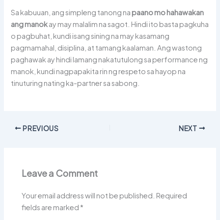
Sa kabuuan, ang simpleng tanong na
paano mo hahawakan
ang manok
ay may malalim na sagot. Hindi ito basta pagkuha
o pagbuhat, kundi isang sining na may kasamang
pagmamahal, disiplina, at tamang kaalaman. Ang wastong
paghawak ay hindi lamang nakatutulong sa performance ng
manok, kundi nagpapakita rin ng respeto sa hayop na
tinuturing nating ka-partner sa sabong.
PREVIOUS
NEXT
Leave a Comment
Your email address will not be published.
Required
fields are marked
*