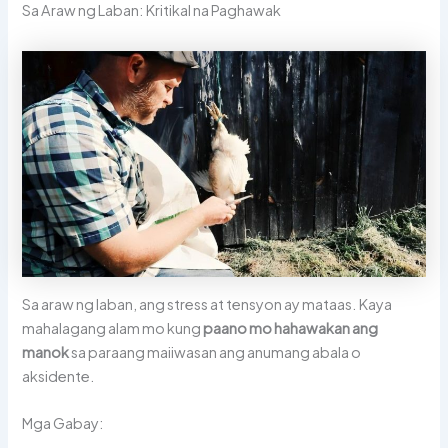
Sa Araw ng Laban: Kritikal na Paghawak
Sa araw ng laban, ang stress at tensyon ay mataas. Kaya
mahalagang alam mo kung
paano mo hahawakan ang
manok
sa paraang maiiwasan ang anumang abala o
aksidente.
Mga Gabay: