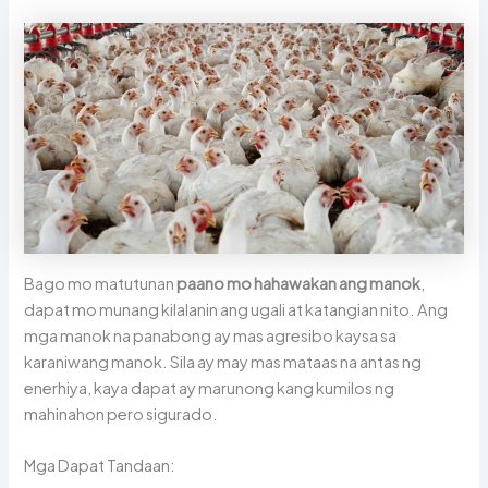
Bago mo matutunan
paano mo hahawakan ang manok
,
dapat mo munang kilalanin ang ugali at katangian nito. Ang
mga manok na panabong ay mas agresibo kaysa sa
karaniwang manok. Sila ay may mas mataas na antas ng
enerhiya, kaya dapat ay marunong kang kumilos ng
mahinahon pero sigurado.
Mga Dapat Tandaan: