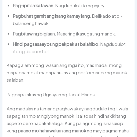
Pag-ipit sa katawan.
Nagdudulot ito ng injury.
Pagbuhat gamit ang isang kamay lang.
Delikado at di-
balanseng hawak.
Pagbitaw ng biglaan.
Maaaring ikasugat ng manok.
Hindi pagsasaayos ng pakpak at balahibo.
Nagdudulot
ito ng discomfort.
Kapag alam mong iwasan ang mga ito, mas madali mong
mapapaamo at mapapahusay ang performance ng manok
sa laban.
Pagpapalakas ng Ugnayan ng Tao at Manok
Ang madalas na tamang paghawak ay nagdudulot ng tiwala
sa pagitan mo at ng iyong manok. Isa ito sa hindi nakikitang
aspeto pero napakahalaga. Kung palagi mong isinasaisip
kung
paano mo hahawakan ang manok
ng may pagmamahal