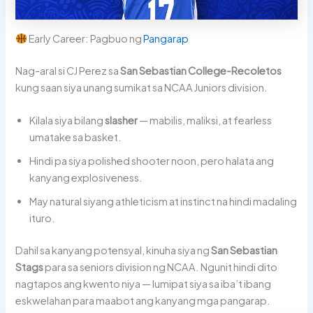
Early Career: Pagbuo ng
Pangarap
Nag-aral si CJ Perez sa
San Sebastian College-Recoletos
kung saan siya unang sumikat sa NCAA Juniors division.
Kilala siya bilang
slasher
— mabilis, maliksi, at fearless
umatake sa basket.
Hindi pa siya polished shooter noon, pero halata ang
kanyang explosiveness.
May natural siyang athleticism at instinct na hindi madaling
ituro.
Dahil sa kanyang potensyal, kinuha siya ng
San Sebastian
Stags
para sa seniors division ng NCAA. Ngunit hindi dito
nagtapos ang kwento niya — lumipat siya sa iba’t ibang
eskwelahan para maabot ang kanyang mga pangarap.