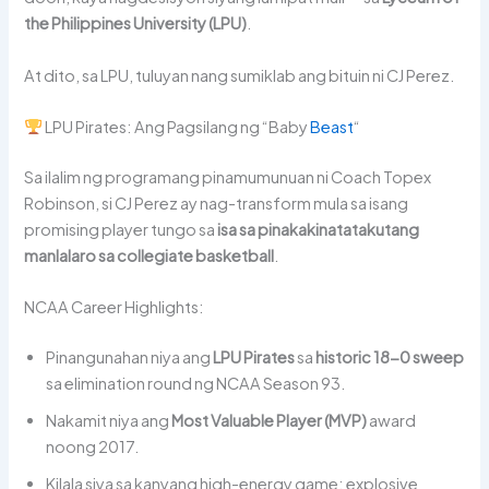
the Philippines University (LPU)
.
At dito, sa LPU, tuluyan nang sumiklab ang bituin ni CJ Perez.
LPU Pirates: Ang Pagsilang ng “Baby
Beast
“
Sa ilalim ng programang pinamumunuan ni Coach Topex
Robinson, si CJ Perez ay nag-transform mula sa isang
promising player tungo sa
isa sa pinakakinatatakutang
manlalaro sa collegiate basketball
.
NCAA Career Highlights:
Pinangunahan niya ang
LPU Pirates
sa
historic 18-0 sweep
sa elimination round ng NCAA Season 93.
Nakamit niya ang
Most Valuable Player (MVP)
award
noong 2017.
Kilala siya sa kanyang high-energy game: explosive