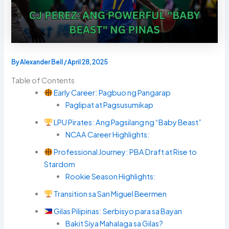
By
Alexander Bell
/
April 28, 2025
Table of Contents
Early Career: Pagbuo ng Pangarap
Paglipat at Pagsusumikap
LPU Pirates: Ang Pagsilang ng “Baby Beast”
NCAA Career Highlights:
Professional Journey: PBA Draft at Rise to
Stardom
Rookie Season Highlights:
Transition sa San Miguel Beermen
Gilas Pilipinas: Serbisyo para sa Bayan
Bakit Siya Mahalaga sa Gilas?