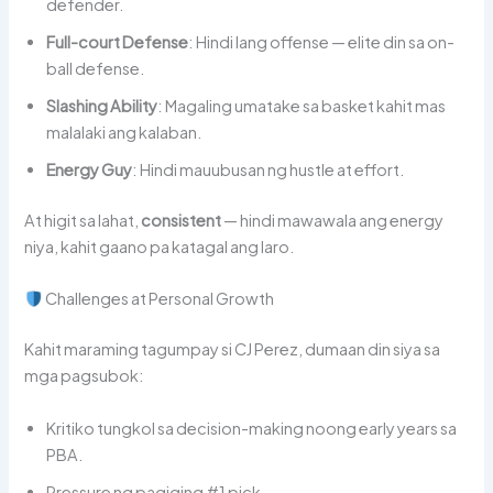
defender.
Full-court Defense
: Hindi lang offense — elite din sa on-
ball defense.
Slashing Ability
: Magaling umatake sa basket kahit mas
malalaki ang kalaban.
Energy Guy
: Hindi mauubusan ng hustle at effort.
At higit sa lahat,
consistent
— hindi mawawala ang energy
niya, kahit gaano pa katagal ang laro.
Challenges at Personal Growth
Kahit maraming tagumpay si CJ Perez, dumaan din siya sa
mga pagsubok:
Kritiko tungkol sa decision-making noong early years sa
PBA.
Pressure ng pagiging #1 pick.