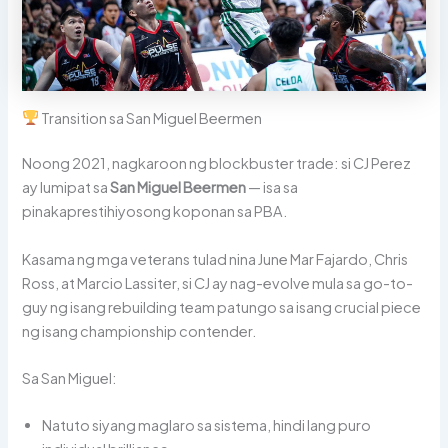
Transition sa San Miguel Beermen
Noong 2021, nagkaroon ng blockbuster trade: si CJ Perez
ay lumipat sa
San Miguel Beermen
— isa sa
pinakaprestihiyosong koponan sa PBA.
Kasama ng mga veterans tulad nina June Mar Fajardo, Chris
Ross, at Marcio Lassiter, si CJ ay nag-evolve mula sa go-to-
guy ng isang rebuilding team patungo sa isang crucial piece
ng isang championship contender.
Sa San Miguel:
Natuto siyang maglaro sa sistema, hindi lang puro