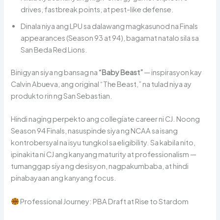
drives, fastbreak points, at pest-like defense.
Dinala niya ang LPU sa dalawang magkasunod na Finals
appearances (Season 93 at 94), bagamat natalo sila sa
San Beda Red Lions.
Binigyan siya ng bansag na
“Baby Beast”
— inspirasyon kay
Calvin Abueva, ang original “The Beast,” na tulad niya ay
produkto rin ng San Sebastian.
Hindi naging perpekto ang collegiate career ni CJ. Noong
Season 94 Finals, nasuspinde siya ng NCAA sa isang
kontrobersyal na isyu tungkol sa eligibility. Sa kabila nito,
ipinakita ni CJ ang kanyang maturity at professionalism —
tumanggap siya ng desisyon, nagpakumbaba, at hindi
pinabayaan ang kanyang focus.
Professional Journey: PBA Draft at Rise to Stardom