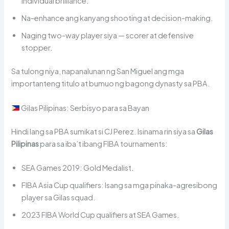
individual brilliance.
Na-enhance ang kanyang shooting at decision-making.
Naging two-way player siya — scorer at defensive
stopper.
Sa tulong niya, napanalunan ng San Miguel ang mga
importanteng titulo at bumuo ng bagong dynasty sa PBA.
Gilas Pilipinas: Serbisyo para sa Bayan
Hindi lang sa PBA sumikat si CJ Perez. Isinama rin siya sa
Gilas
Pilipinas
para sa iba’t ibang FIBA tournaments:
SEA Games 2019: Gold Medalist.
FIBA Asia Cup qualifiers: Isang sa mga pinaka-agresibong
player sa Gilas squad.
2023 FIBA World Cup qualifiers at SEA Games.