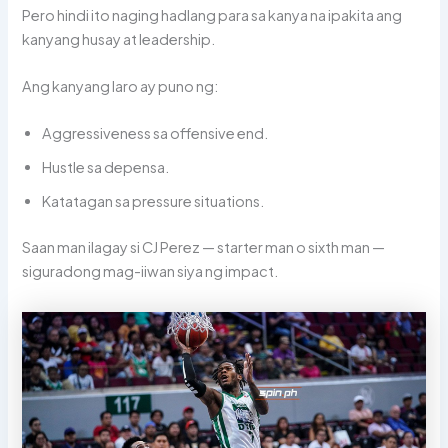
Pero hindi ito naging hadlang para sa kanya na ipakita ang
kanyang husay at leadership.
Ang kanyang laro ay puno ng:
Aggressiveness sa offensive end.
Hustle sa depensa.
Katatagan sa pressure situations.
Saan man ilagay si CJ Perez — starter man o sixth man —
siguradong mag-iiwan siya ng impact.