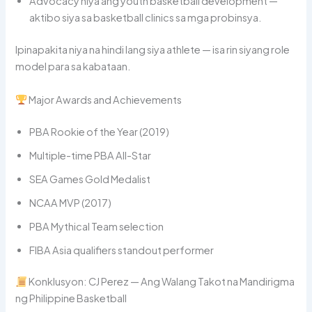
Advocacy niya ang youth basketball development —
aktibo siya sa basketball clinics sa mga probinsya.
Ipinapakita niya na hindi lang siya athlete — isa rin siyang role
model para sa kabataan.
Major Awards and Achievements
PBA Rookie of the Year (2019)
Multiple-time PBA All-Star
SEA Games Gold Medalist
NCAA MVP (2017)
PBA Mythical Team selection
FIBA Asia qualifiers standout performer
Konklusyon: CJ Perez — Ang Walang Takot na Mandirigma
ng Philippine Basketball