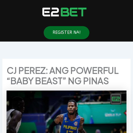
Skip
to
content
REGISTER NA!
CJ PEREZ: ANG POWERFUL
“BABY BEAST” NG PINAS