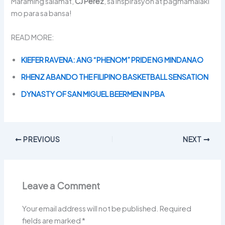
Maraming salamat,
CJ Perez
, sa inspirasyon at pagmamalaki
mo para sa bansa!
READ MORE:
KIEFER RAVENA: ANG “PHENOM” PRIDE NG MINDANAO
RHENZ ABANDO THE FILIPINO BASKETBALL SENSATION
DYNASTY OF SAN MIGUEL BEERMEN IN PBA
PREVIOUS
NEXT
Leave a Comment
Your email address will not be published.
Required
fields are marked
*