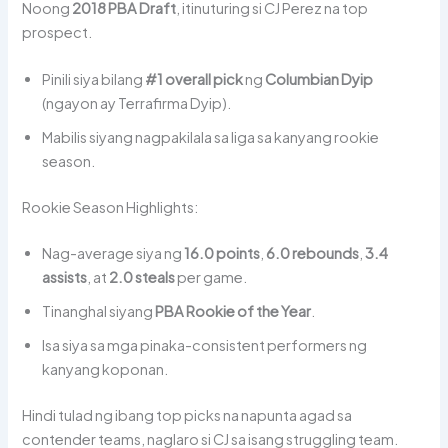
Noong
2018 PBA Draft
, itinuturing si CJ Perez na top
prospect.
Pinili siya bilang
#1 overall pick
ng
Columbian Dyip
(ngayon ay Terrafirma Dyip).
Mabilis siyang nagpakilala sa liga sa kanyang rookie
season.
Rookie Season Highlights:
Nag-average siya ng
16.0 points
,
6.0 rebounds
,
3.4
assists
, at
2.0 steals
per game.
Tinanghal siyang
PBA Rookie of the Year
.
Isa siya sa mga pinaka-consistent performers ng
kanyang koponan.
Hindi tulad ng ibang top picks na napunta agad sa
contender teams, naglaro si CJ sa isang struggling team.