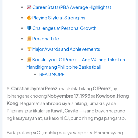
Career Stats (PBA Average Highlights)
Playing Style at Strengths
Challenges at Personal Growth
Personal Life
Major Awards and Achievements
Konklusyon: CJ Perez — Ang Walang Takot na
Mandirigma ng Philippine Basketball
READ MORE:
Si
Christian Jaymar Perez
, mas kilala bilang
CJ Perez
, ay
ipinanganak noong
Nobyembre 17, 1993
sa
Kowloon, Hong
Kong
. Bagamat sa abroad siya isinilang, lumaki siya sa
Pilipinas, partikular sa
Kawit, Cavite
— isang bayan na puno
ng kasaysayan at, sa kaso ni CJ, puno rin ng mga pangarap.
Bata pa lang si CJ, mahilig na siya sa sports. Marami siyang