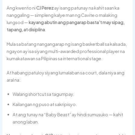
Ang kwento ni
CJ Perez
ay isang patunay na kahit saan ka
nanggaling — simpleng kalye man ng Cavite o malaking
lungsod —
kayang abutin ang pangarap basta’t may sipag,
tapang, at disiplina
.
Mula sa batang nangangarap ng isang basketball sa kalsada,
ngayon ay isa siyang multi-awarded professional player na
kumakatawan sa Pilipinas sa international stage.
At habang patuloy siyang lumalaban sa court, dala niya ang
aral na:
Walang shortcut sa tagumpay.
Kailangan ng puso at sakripisyo.
At ang tunay na “Baby Beast” ay hindi sumusuko — kahit
anong laban.