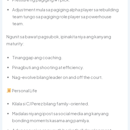
Adjustment mula sa pagiging alpha player sa rebuilding
team tungo sa pagiging role player sa powerhouse
team.
Ngunit sa bawat pagsubok, ipinakita niya ang kanyang
maturity:
Tinanggap ang coaching.
Pinagbuti ang shooting at efficiency.
Nag-evolve bilang leader on and off the court.
Personal Life
Kilala si CJ Perez bilang family-oriented.
Madalas niyang ipost sa social media ang kanyang
bonding moments kasama ang pamilya.