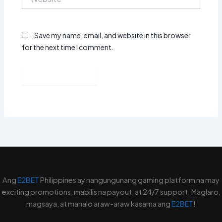
Save my name, email, and website in this browser
for the next time I comment.
Ang
E2BET
Philippines ay nangungunang gaming platform na may
exciting promotions, mabilis na payout, at 24/7 support. Maglaro,
magsaya, at manalo araw-araw kasama ang
E2BET
!