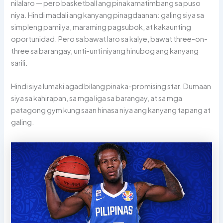
nilalaro — pero basketball ang pinakamatimbang sa puso
niya. Hindi madali ang kanyang pinagdaanan: galing siya sa
simpleng pamilya, maraming pagsubok, at kakaunting
oportunidad. Pero sa bawat laro sa kalye, bawat three-on-
three sa barangay, unti-unti niyang hinubog ang kanyang
sarili.
Hindi siya lumaki agad bilang pinaka-promising star. Dumaan
siya sa kahirapan, sa mga liga sa barangay, at sa mga
patagong gym kung saan hinasa niya ang kanyang tapang at
galing.