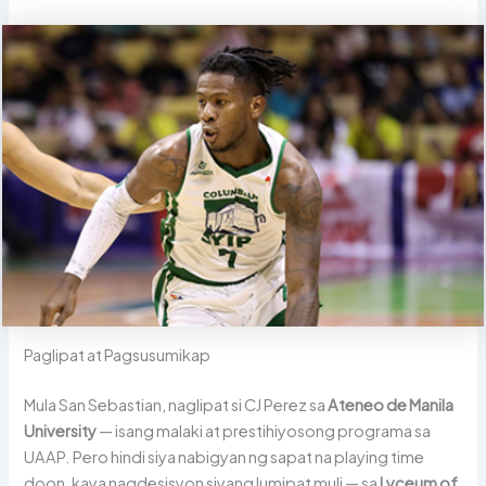
Paglipat at Pagsusumikap
Mula San Sebastian, naglipat si CJ Perez sa
Ateneo de Manila
University
— isang malaki at prestihiyosong programa sa
UAAP. Pero hindi siya nabigyan ng sapat na playing time
doon, kaya nagdesisyon siyang lumipat muli — sa
Lyceum of