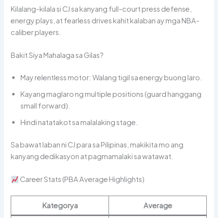
Kilalang-kilala si CJ sa kanyang full-court press defense,
energy plays, at fearless drives kahit kalaban ay mga NBA-
caliber players.
Bakit Siya Mahalaga sa Gilas?
May relentless motor: Walang tigil sa energy buong laro.
Kayang maglaro ng multiple positions (guard hanggang
small forward).
Hindi natatakot sa malalaking stage.
Sa bawat laban ni CJ para sa Pilipinas, makikita mo ang
kanyang dedikasyon at pagmamalaki sa watawat.
Career Stats (PBA Average Highlights)
Kategorya
Average