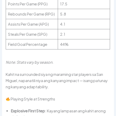
Points Per Game (PPG)
17.5
Rebounds Per Game (RPG)
5.8
Assists Per Game (APG)
4.1
Steals Per Game (SPG)
2.1
Field Goal Percentage
44%
Note: Stats vary by season.
Kahit na surrounded siya ng maraming star players sa San
Miguel, napanatili niya ang kanyang impact — isang patunay
ng kanyang adaptability.
Playing Style at Strengths
Explosive First Step
: Kayang lampasan ang kahit anong