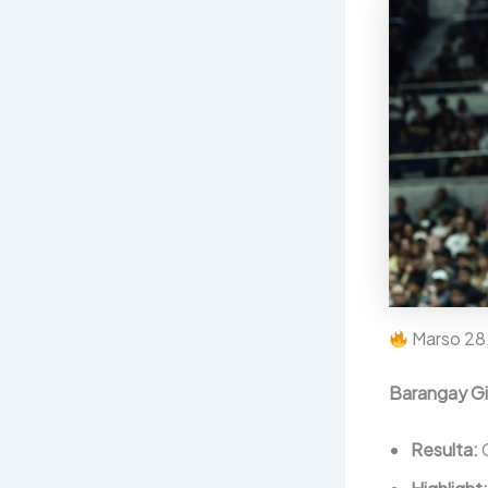
Marso 28
Barangay Gi
Resulta:
G