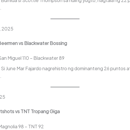
Bumida si Scottie Thompson sa huling yugto, nagtala ng 22 
.
, 2025
Beermen vs Blackwater Bossing
an Miguel 110 – Blackwater 89
Si June Mar Fajardo nagrehistro ng dominanteng 26 puntos a
.
025
tshots vs TNT Tropang Giga
agnolia 98 – TNT 92