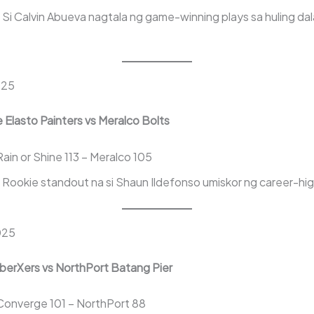
Si Calvin Abueva nagtala ng game-winning plays sa huling d
025
e Elasto Painters vs Meralco Bolts
ain or Shine 113 – Meralco 105
Rookie standout na si Shaun Ildefonso umiskor ng career-hig
2025
berXers vs NorthPort Batang Pier
onverge 101 – NorthPort 88