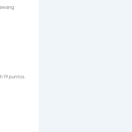
alawang
h 19 puntos.