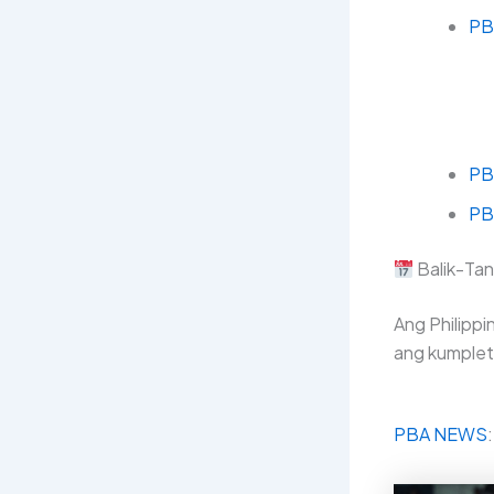
PB
PB
PB
Balik-Tan
Ang Philipp
ang kumplet
PBA NEWS