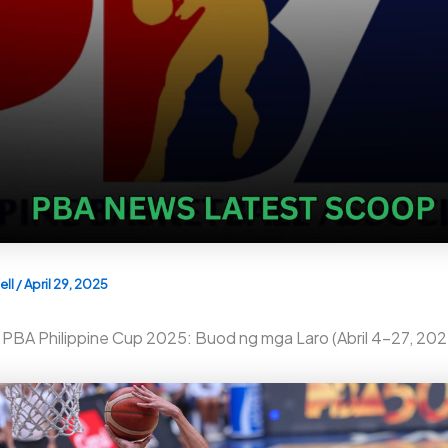
ell
/
April 29, 2025
PBA Philippine Cup 2025: Buod ng mga Laro (Abril 4–27, 202